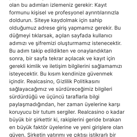
olan bu adımları izlemeniz gerekir: Kayıt
formunu kişisel ve profesyonel ayrıntılarınızla
doldurun. Siteye kaydolmak için sahip
olduğumuz adrese giriş yapmamız gerekir. Bu
düğmeyi tıklarsak, açılan sayfada kullanıcı
adımızı ve şifremizi oluşturmamız istenecektir.
Bu adım takip edildikten ve onaylandıktan
sonra, bir sayfa tekrar açılacak ve kayıt için
gerekli kimlik ve iletişim bilgilerini sağlamamızı
isteyecektir. Bu kısım kendinize güvenmek
içindir. Realcasino, Gizlilik Politikasını
sağlayacağımız ve sürdüreceğimiz bilgileri
sürdürdüğü ve üçüncü taraflarla bilgi
paylaşmadığından, her zaman üyelerine karşı
koruyucu bir tutum sergiler. Realcasino o kadar
büyük bir şirkettir ki, rakiplerini geride bırakan
en büyük faktör üyelerine ve yeni girişlere olan
güven. Şirketin yatırımı ve çıktısı istikrarlı bir