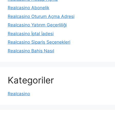
Realcasino Abonelik
Realcasino Oturum Açma Adresi
Realcasino Yatırım Geçerliliği
Realcasino İptal İadesi
Realcasino Sipariş Seçenekleri
Realcasino Bahis Nasıl
Kategoriler
Realcasino