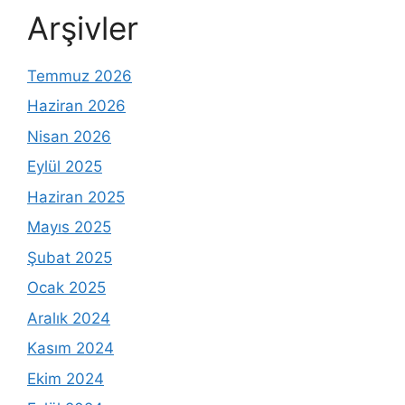
Arşivler
Temmuz 2026
Haziran 2026
Nisan 2026
Eylül 2025
Haziran 2025
Mayıs 2025
Şubat 2025
Ocak 2025
Aralık 2024
Kasım 2024
Ekim 2024