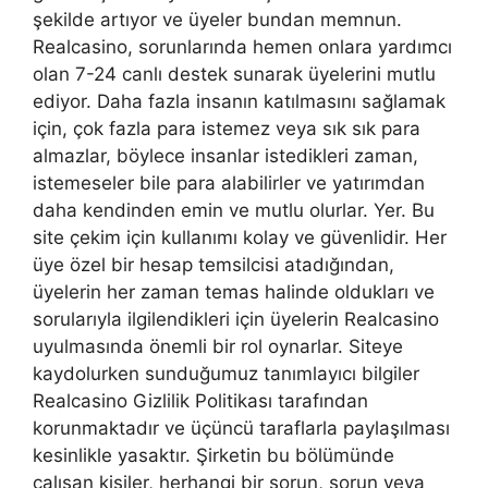
şekilde artıyor ve üyeler bundan memnun.
Realcasino, sorunlarında hemen onlara yardımcı
olan 7-24 canlı destek sunarak üyelerini mutlu
ediyor. Daha fazla insanın katılmasını sağlamak
için, çok fazla para istemez veya sık sık para
almazlar, böylece insanlar istedikleri zaman,
istemeseler bile para alabilirler ve yatırımdan
daha kendinden emin ve mutlu olurlar. Yer. Bu
site çekim için kullanımı kolay ve güvenlidir. Her
üye özel bir hesap temsilcisi atadığından,
üyelerin her zaman temas halinde oldukları ve
sorularıyla ilgilendikleri için üyelerin Realcasino
uyulmasında önemli bir rol oynarlar. Siteye
kaydolurken sunduğumuz tanımlayıcı bilgiler
Realcasino Gizlilik Politikası tarafından
korunmaktadır ve üçüncü taraflarla paylaşılması
kesinlikle yasaktır. Şirketin bu bölümünde
çalışan kişiler, herhangi bir sorun, sorun veya