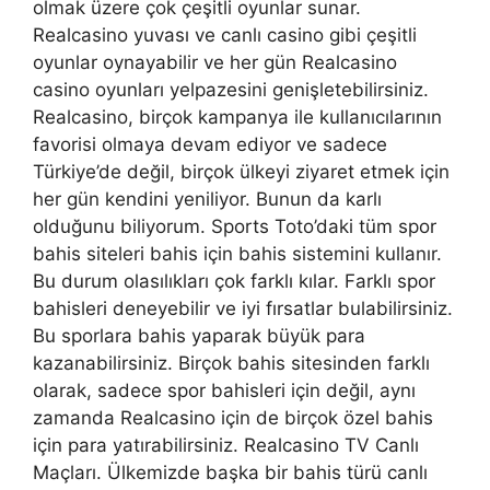
olmak üzere çok çeşitli oyunlar sunar.
Realcasino yuvası ve canlı casino gibi çeşitli
oyunlar oynayabilir ve her gün Realcasino
casino oyunları yelpazesini genişletebilirsiniz.
Realcasino, birçok kampanya ile kullanıcılarının
favorisi olmaya devam ediyor ve sadece
Türkiye’de değil, birçok ülkeyi ziyaret etmek için
her gün kendini yeniliyor. Bunun da karlı
olduğunu biliyorum. Sports Toto’daki tüm spor
bahis siteleri bahis için bahis sistemini kullanır.
Bu durum olasılıkları çok farklı kılar. Farklı spor
bahisleri deneyebilir ve iyi fırsatlar bulabilirsiniz.
Bu sporlara bahis yaparak büyük para
kazanabilirsiniz. Birçok bahis sitesinden farklı
olarak, sadece spor bahisleri için değil, aynı
zamanda Realcasino için de birçok özel bahis
için para yatırabilirsiniz. Realcasino TV Canlı
Maçları. Ülkemizde başka bir bahis türü canlı