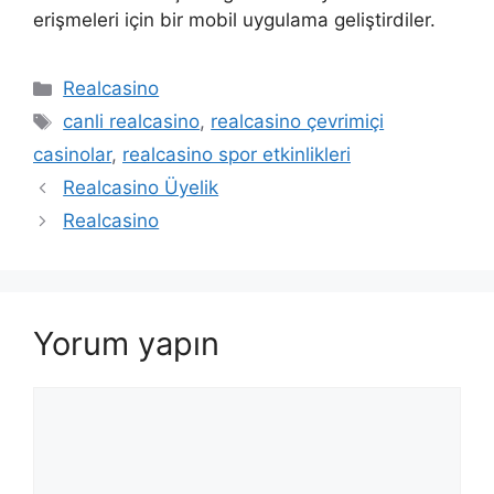
erişmeleri için bir mobil uygulama geliştirdiler.
Kategoriler
Realcasino
Etiketler
canli realcasino
,
realcasino çevrimiçi
casinolar
,
realcasino spor etkinlikleri
Realcasino Üyelik
Realcasino
Yorum yapın
Yorum