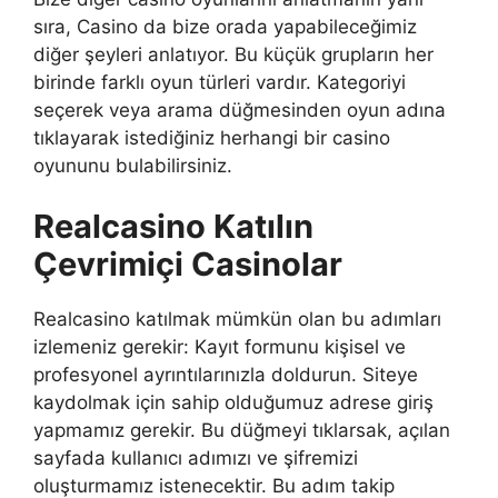
sıra, Casino da bize orada yapabileceğimiz
diğer şeyleri anlatıyor. Bu küçük grupların her
birinde farklı oyun türleri vardır. Kategoriyi
seçerek veya arama düğmesinden oyun adına
tıklayarak istediğiniz herhangi bir casino
oyununu bulabilirsiniz.
Realcasino Katılın
Çevrimiçi Casinolar
Realcasino katılmak mümkün olan bu adımları
izlemeniz gerekir: Kayıt formunu kişisel ve
profesyonel ayrıntılarınızla doldurun. Siteye
kaydolmak için sahip olduğumuz adrese giriş
yapmamız gerekir. Bu düğmeyi tıklarsak, açılan
sayfada kullanıcı adımızı ve şifremizi
oluşturmamız istenecektir. Bu adım takip