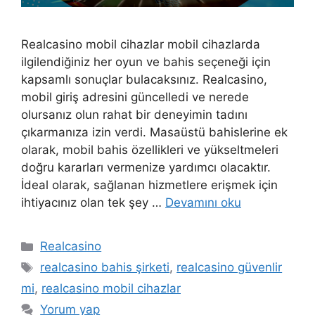
Realcasino mobil cihazlar mobil cihazlarda
ilgilendiğiniz her oyun ve bahis seçeneği için
kapsamlı sonuçlar bulacaksınız. Realcasino,
mobil giriş adresini güncelledi ve nerede
olursanız olun rahat bir deneyimin tadını
çıkarmanıza izin verdi. Masaüstü bahislerine ek
olarak, mobil bahis özellikleri ve yükseltmeleri
doğru kararları vermenize yardımcı olacaktır.
İdeal olarak, sağlanan hizmetlere erişmek için
ihtiyacınız olan tek şey …
Devamını oku
Kategoriler
Realcasino
Etiketler
realcasino bahis şirketi
,
realcasino güvenlir
mi
,
realcasino mobil cihazlar
Yorum yap