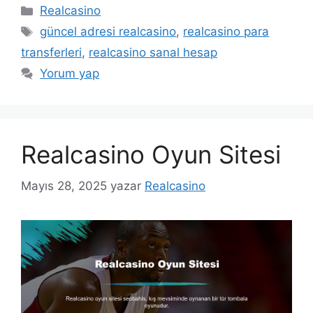
Kategoriler
Realcasino
Etiketler
güncel adresi realcasino
,
realcasino para
transferleri
,
realcasino sanal hesap
Yorum yap
Realcasino Oyun Sitesi
Mayıs 28, 2025
yazar
Realcasino