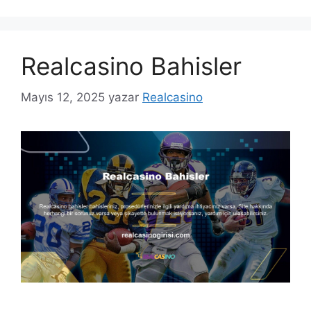
Realcasino Bahisler
Mayıs 12, 2025
yazar
Realcasino