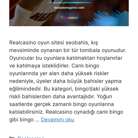
Realcasino oyun sitesi seobahis, kış
mevsiminde oynanan bir tür tombala oyunudur.
Oyuncular bu oyunlara katılmaktan hoşlanırlar
ve katılmaya isteklidirler. Canlı bingo
oyunlarında yer alan daha yüksek riskler
nedeniyle, üyeler daha büyük bahisler yapma
eğilimindedir. Bu kategori, bingo’daki yüksek
riskli bahislerden daha avantajlıdır. Yoğun
saatlerde gerçek zamanlı bingo oyunlarına
katılabilirsiniz. Realcasino oynadığı canlı bingo
gibi bingo …
Devamını oku
Kategoriler