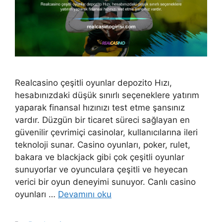
Realcasino çeşitli oyunlar depozito Hızı,
hesabınızdaki düşük sınırlı seçeneklere yatırım
yaparak finansal hızınızı test etme şansınız
vardır. Düzgün bir ticaret süreci sağlayan en
güvenilir çevrimiçi casinolar, kullanıcılarına ileri
teknoloji sunar. Casino oyunları, poker, rulet,
bakara ve blackjack gibi çok çeşitli oyunlar
sunuyorlar ve oyunculara çeşitli ve heyecan
verici bir oyun deneyimi sunuyor. Canlı casino
oyunları …
Devamını oku