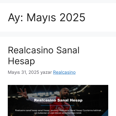
Ay:
Mayıs 2025
Realcasino Sanal
Hesap
Mayıs 31, 2025
yazar
Realcasino