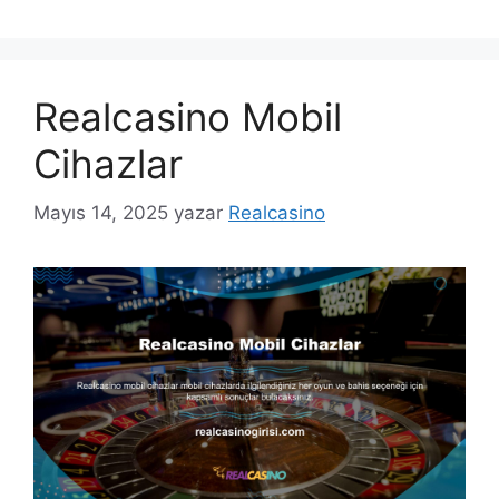
Realcasino Mobil
Cihazlar
Mayıs 14, 2025
yazar
Realcasino