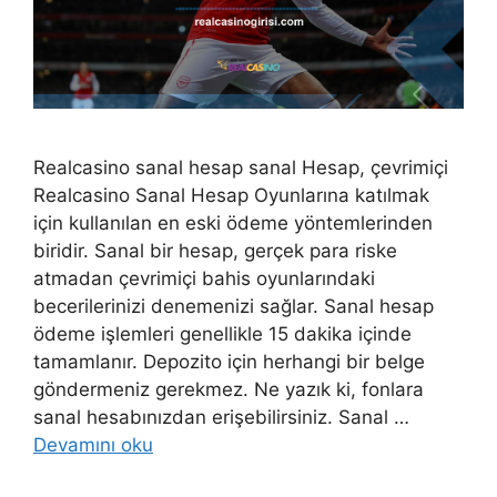
Realcasino sanal hesap sanal Hesap, çevrimiçi
Realcasino Sanal Hesap Oyunlarına katılmak
için kullanılan en eski ödeme yöntemlerinden
biridir. Sanal bir hesap, gerçek para riske
atmadan çevrimiçi bahis oyunlarındaki
becerilerinizi denemenizi sağlar. Sanal hesap
ödeme işlemleri genellikle 15 dakika içinde
tamamlanır. Depozito için herhangi bir belge
göndermeniz gerekmez. Ne yazık ki, fonlara
sanal hesabınızdan erişebilirsiniz. Sanal …
Devamını oku