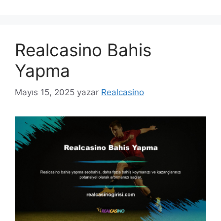
Realcasino Bahis
Yapma
Mayıs 15, 2025
yazar
Realcasino