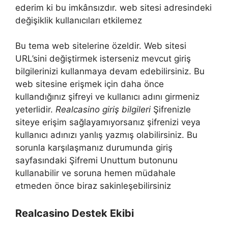
ederim ki bu imkânsızdır. web sitesi adresindeki
değişiklik kullanıcıları etkilemez
Bu tema web sitelerine özeldir. Web sitesi
URL’sini değiştirmek isterseniz mevcut giriş
bilgilerinizi kullanmaya devam edebilirsiniz. Bu
web sitesine erişmek için daha önce
kullandığınız şifreyi ve kullanıcı adını girmeniz
yeterlidir.
Realcasino giriş bilgileri
Şifrenizle
siteye erişim sağlayamıyorsanız şifrenizi veya
kullanıcı adınızı yanlış yazmış olabilirsiniz. Bu
sorunla karşılaşmanız durumunda giriş
sayfasındaki Şifremi Unuttum butonunu
kullanabilir ve soruna hemen müdahale
etmeden önce biraz sakinleşebilirsiniz
Realcasino Destek Ekibi