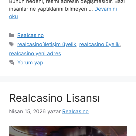
Bunun nedeni, resmi adresin değişmesidir. Bazı
insanlar ne yaptıklarını bilmeyen …
Devamını
oku
Kategoriler
Realcasino
Etiketler
realcasino i̇letişim üyelik
,
realcasino üyelik
,
realcasino yeni adres
Yorum yap
Realcasino Lisansı
Nisan 15, 2026
yazar
Realcasino