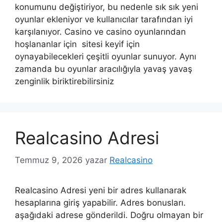
konumunu değiştiriyor, bu nedenle sık sık yeni
oyunlar ekleniyor ve kullanıcılar tarafından iyi
karşılanıyor. Casino ve casino oyunlarından
hoşlananlar için sitesi keyif için
oynayabilecekleri çeşitli oyunlar sunuyor. Aynı
zamanda bu oyunlar aracılığıyla yavaş yavaş
zenginlik biriktirebilirsiniz
Realcasino Adresi
Temmuz 9, 2026
yazar
Realcasino
Realcasino Adresi yeni bir adres kullanarak
hesaplarına giriş yapabilir. Adres bonusları.
aşağıdaki adrese gönderildi. Doğru olmayan bir