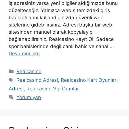
iş adresiniz varsa yeni bilgiler aldığımızda bunu
düzelteceğiz. Yalnızca web sitemizdeki giriş
bağlantılarını kullandığınızda güvenli web
sitelerine gidebilirsiniz. Adresi başka bir web
sitesinden manuel olarak kopyalayıp
bağlanabilirsiniz. Realcasino Kayıt Ol. Sadece
spor bahislerinde değil canlı bahis ve sanal …
Devamını oku
Kategoriler
Realcasino
Etiketler
Realcasino Adresi
,
Realcasino Kart Oyunları
Adresi
,
Realcasino Vip Oranlar
Yorum yap