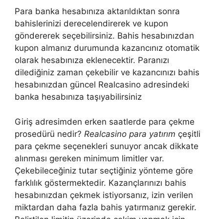
Para banka hesabınıza aktarıldıktan sonra
bahislerinizi derecelendirerek ve kupon
göndererek seçebilirsiniz. Bahis hesabınızdan
kupon almanız durumunda kazancınız otomatik
olarak hesabınıza eklenecektir. Paranızı
dilediğiniz zaman çekebilir ve kazancınızı bahis
hesabınızdan güncel Realcasino adresindeki
banka hesabınıza taşıyabilirsiniz
Giriş adresimden erken saatlerde para çekme
prosedürü nedir?
Realcasino para yatırım
çeşitli
para çekme seçenekleri sunuyor ancak dikkate
alınması gereken minimum limitler var.
Çekebileceğiniz tutar seçtiğiniz yönteme göre
farklılık göstermektedir. Kazançlarınızı bahis
hesabınızdan çekmek istiyorsanız, izin verilen
miktardan daha fazla bahis yatırmanız gerekir.