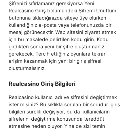
Şifrenizi sıfırlamanız gerekiyorsa Yeni
Realcasino Giriş bölümündeki Şifremi Unuttum
butonuna tıkladığınızda siteye üye olurken
kullandığınız e-posta veya telefonunuzda bir
mesaj görünecektir. Web sitesini ziyaret etmek
için bu makalede belirtilen kodu girin. Kodu
girdikten sonra yeni bir şifre oluşturmanız
gerekecek. Tercih ettiğiniz oyunlara tekrar
erişim kazanmak için yeni bir giriş şifresi
oluşturmalısınız.
Realcasino Giriş Bilgileri
Realcasino kullanıcı adı ve şifresini değiştirmek
ister misiniz? Bu sıklıkla sorulan bir sorudur. giriş
bilgileri sürekli değişiyor, bu da kullanıcıların
şifrelerini değiştirme konusunda tereddüt
etmesine neden oluyor. Yine de sizi temin