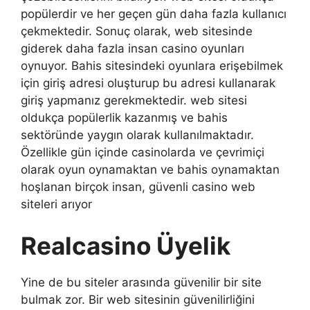
popülerdir ve her geçen gün daha fazla kullanıcı
çekmektedir. Sonuç olarak, web sitesinde
giderek daha fazla insan casino oyunları
oynuyor. Bahis sitesindeki oyunlara erişebilmek
için giriş adresi oluşturup bu adresi kullanarak
giriş yapmanız gerekmektedir. web sitesi
oldukça popülerlik kazanmış ve bahis
sektöründe yaygın olarak kullanılmaktadır.
Özellikle gün içinde casinolarda ve çevrimiçi
olarak oyun oynamaktan ve bahis oynamaktan
hoşlanan birçok insan, güvenli casino web
siteleri arıyor
Realcasino Üyelik
Yine de bu siteler arasında güvenilir bir site
bulmak zor. Bir web sitesinin güvenilirliğini