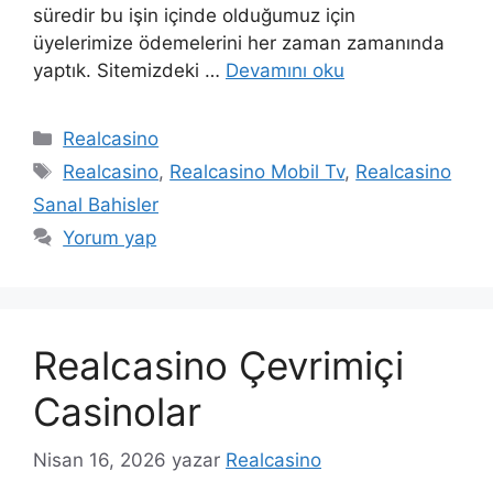
süredir bu işin içinde olduğumuz için
üyelerimize ödemelerini her zaman zamanında
yaptık. Sitemizdeki …
Devamını oku
Kategoriler
Realcasino
Etiketler
Realcasino
,
Realcasino Mobil Tv
,
Realcasino
Sanal Bahisler
Yorum yap
Realcasino Çevrimiçi
Casinolar
Nisan 16, 2026
yazar
Realcasino