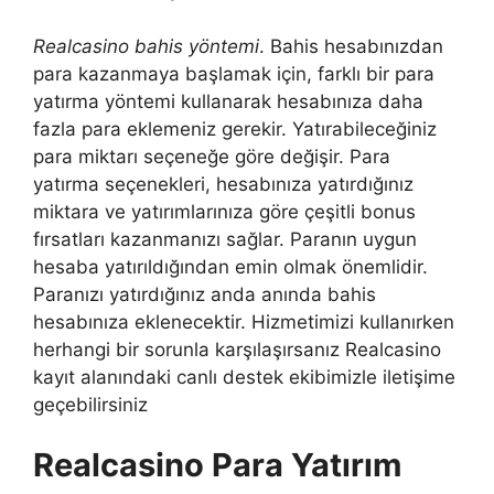
Realcasino bahis yöntemi
. Bahis hesabınızdan
para kazanmaya başlamak için, farklı bir para
yatırma yöntemi kullanarak hesabınıza daha
fazla para eklemeniz gerekir. Yatırabileceğiniz
para miktarı seçeneğe göre değişir. Para
yatırma seçenekleri, hesabınıza yatırdığınız
miktara ve yatırımlarınıza göre çeşitli bonus
fırsatları kazanmanızı sağlar. Paranın uygun
hesaba yatırıldığından emin olmak önemlidir.
Paranızı yatırdığınız anda anında bahis
hesabınıza eklenecektir. Hizmetimizi kullanırken
herhangi bir sorunla karşılaşırsanız Realcasino
kayıt alanındaki canlı destek ekibimizle iletişime
geçebilirsiniz
Realcasino Para Yatırım