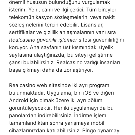
önemli hususun bulunduğunu vurgulamak
isterim. Yeni, canlı ve ilgi çekici. Tüm bireyler
telekomünikasyon sözleşmelerini veya nakit
sözleşmelerini tercih edebilir. Lisanslar,
sertifikalar ve gizlilik anlaşmalarının yanı sıra
Realcasino güvenilir işlemler
sitesi güvenilirliğini
koruyor. Ana sayfanın üst kısmındaki üyelik
sayfasına ulaştığınızda, bu siteyi geliştirme
şansı bulabilirsiniz. Realcasino varlığı insanları
başa çıkmayı daha da zorlaştırıyor.
Realcasino web sitesinde iki ayrı program
bulunmaktadır. Uygulama, biri iOS ve diğeri
Android için olmak üzere iki ayrı bölüm
görüntüleyecektir. Her iki uygulamayı da bu
panolardan indirebilirsiniz. İndirme işlemi
tamamlandıktan sonra yarışmaya mobil
cihazlarınızdan katılabilirsiniz. Bingo oynamayı