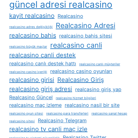
güncel adresi realcasino
kayit realcasino
Realcasino
Realcasino Adresi
realcasino adres değişikliği
realcasino bahis
realcasino bahis sitesi
realcasino canli
realcasino büyük maçlar
realcasino canli destek
realcasino canlı destek hattı
realcasino canlı müşteriler
realcasino casino oyunları
realcasino casino i̇çeriği
realcasino girisi
Realcasino Giriş
realcasino giriş adresi
realcasino giriş yap
Realcasino Güncel
realcasino hizmet bilgileri
realcasino maç izleme
realcasino nasil bir site
realcasino oyun sitesi
realcasino para transferleri
realcasino sanal hesap
Realcasino Telegram
realcasino sitesi
realcasino tv canli maç izle
Realcasino Twitter