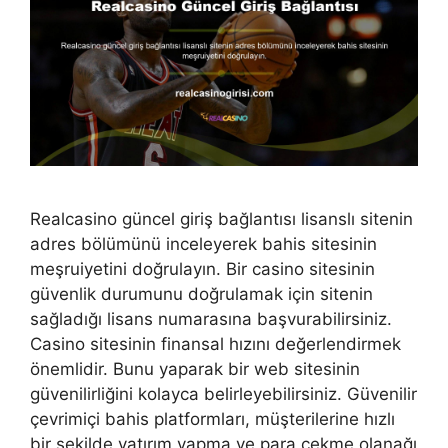
Realcasino güncel giriş bağlantısı lisanslı sitenin
adres bölümünü inceleyerek bahis sitesinin
meşruiyetini doğrulayın. Bir casino sitesinin
güvenlik durumunu doğrulamak için sitenin
sağladığı lisans numarasına başvurabilirsiniz.
Casino sitesinin finansal hızını değerlendirmek
önemlidir. Bunu yaparak bir web sitesinin
güvenilirliğini kolayca belirleyebilirsiniz. Güvenilir
çevrimiçi bahis platformları, müşterilerine hızlı
bir şekilde yatırım yapma ve para çekme olanağı