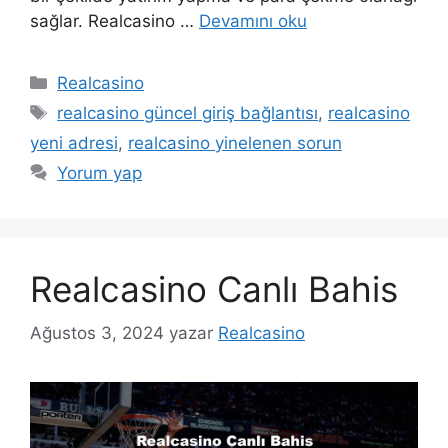
sağlar. Realcasino …
Devamını oku
Kategoriler
Realcasino
Etiketler
realcasino güncel giriş bağlantısı
,
realcasino
yeni adresi
,
realcasino yinelenen sorun
Yorum yap
Realcasino Canlı Bahis
Ağustos 3, 2024
yazar
Realcasino