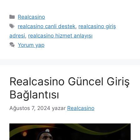
Kategoriler
Realcasino
Etiketler
realcasino canli destek
,
realcasino giriş
adresi
,
realcasino hizmet anlayışı
Yorum yap
Realcasino Güncel Giriş
Bağlantısı
Ağustos 7, 2024
yazar
Realcasino