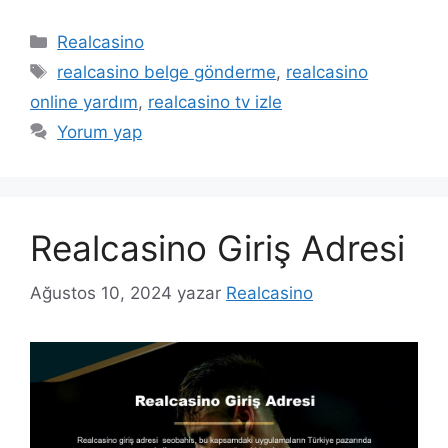
Kategoriler
Realcasino
Etiketler
realcasino belge gönderme
,
realcasino
online yardım
,
realcasino tv izle
Yorum yap
Realcasino Giriş Adresi
Ağustos 10, 2024
yazar
Realcasino