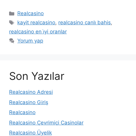
Kategoriler
Realcasino
Etiketler
kayit realcasino
,
realcasino canlı bahis
,
realcasino en i̇yi oranlar
Yorum yap
Son Yazılar
Realcasino Adresi
Realcasino Giriş
Realcasino
Realcasino Çevrimiçi Casinolar
Realcasino Üyelik