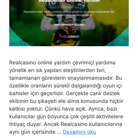
Realcasino online yardım çevrimiçi yardıma
yönelik en sık yapılan eleştirilerden biri,
tamamlanan görevlerin onaylanmamasıdır. Bu
özellikle oranların sürekli dalgalandığı oyun içi
bahisler için geçerlidir. Gerçekte canlı destek
ekibinin bu şikayeti ele alma konusunda hiçbir
katkısı yoktur. Çünkü hava açık. Ayrıca, bazı
kullanıcılar gün boyunca çok çeşitli aktivitelere
ihtiyaç duyar. Ancak Realcasino kullanıcılarına
aynı gün içerisinde …
Devamını oku