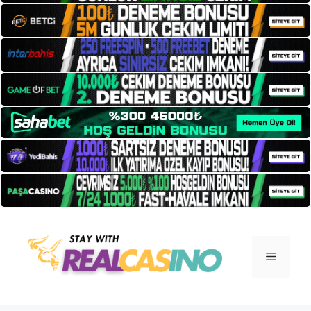
İçeriğe
atla
Menü