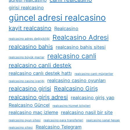
adresi realcasino
girisi realcasino
güncel adresi realcasino
kayit realcasino
Realcasino
Realcasino Adresi
realcasino adres değişikliği
realcasino bahis
realcasino bahis sitesi
realcasino canli
realcasino büyük maçlar
realcasino canli destek
realcasino canlı destek hattı
realcasino canlı müşteriler
realcasino casino oyunları
realcasino casino i̇çeriği
realcasino girisi
Realcasino Giriş
realcasino giriş adresi
realcasino giriş yap
Realcasino Güncel
realcasino hizmet bilgileri
realcasino maç izleme
realcasino nasil bir site
realcasino oyun sitesi
realcasino para transferleri
realcasino sanal hesap
Realcasino Telegram
realcasino sitesi