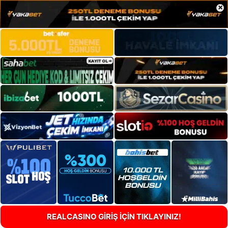
×
REALCASINO GİRİŞ İÇİN TIKLAYINIZ!