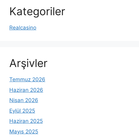
Kategoriler
Realcasino
Arşivler
Temmuz 2026
Haziran 2026
Nisan 2026
Eylül 2025
Haziran 2025
Mayıs 2025