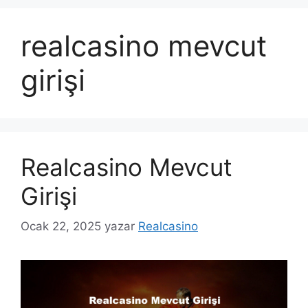
realcasino mevcut
girişi
Realcasino Mevcut
Girişi
Ocak 22, 2025
yazar
Realcasino