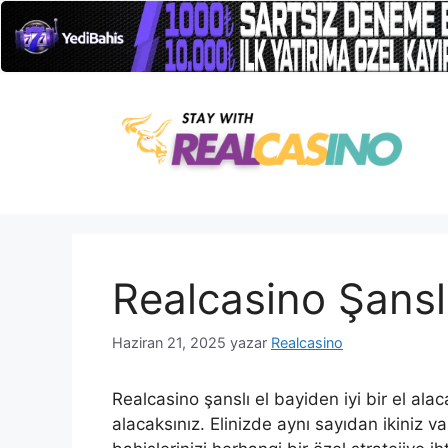
İçeriğe
atla
Realcasino Şanslı
Haziran 21, 2025
yazar
Realcasino
Realcasino şanslı el bayiden iyi bir el ala
alacaksınız. Elinizde aynı sayıdan ikiniz v