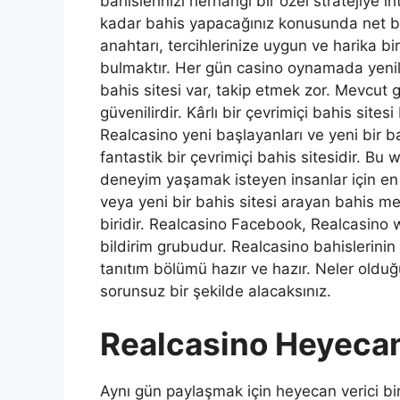
bahislerinizi herhangi bir özel stratejiye i
kadar bahis yapacağınız konusunda net bir 
anahtarı, tercihlerinize uygun ve harika
bulmaktır. Her gün casino oynamada yenile
bahis sitesi var, takip etmek zor. Mevcut 
güvenilirdir. Kârlı bir çevrimiçi bahis site
Realcasino yeni başlayanları ve yeni bir 
fantastik bir çevrimiçi bahis sitesidir. Bu
deneyim yaşamak isteyen insanlar için en i
veya yeni bir bahis sitesi arayan bahis mer
biridir. Realcasino Facebook, Realcasino we
bildirim grubudur. Realcasino bahislerini
tanıtım bölümü hazır ve hazır. Neler olduğ
sorunsuz bir şekilde alacaksınız.
Realcasino Heyecan
Aynı gün paylaşmak için heyecan verici bi