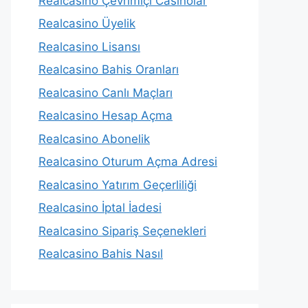
Realcasino Çevrimiçi Casinolar
Realcasino Üyelik
Realcasino Lisansı
Realcasino Bahis Oranları
Realcasino Canlı Maçları
Realcasino Hesap Açma
Realcasino Abonelik
Realcasino Oturum Açma Adresi
Realcasino Yatırım Geçerliliği
Realcasino İptal İadesi
Realcasino Sipariş Seçenekleri
Realcasino Bahis Nasıl