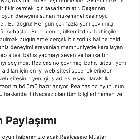
htiyaç duymadan yerleştirebilirsiniz. Sistem size ne
fikir vermek için tasarlanmıştır. Başarının
 bir oyun deneyimi sunan mükemmel casinoyu
r. Bu doğru! Her gün çok fazla yeni çevrimiçi
görev başlar. Bu nedenle, ülkemizdeki bahisçiler
si bulmak bugünlerde gerçek bir zorluk haline geldi.
bahis deneyimi arayanları memnuniyetle karşılayan
 web sitesi bahis yapmayı seven ve harika bir
yi seçimdir. Realcasino çevrimiçi bahis sitesi, yeni
aklıları için en iyi web sitesi seçeneklerinden
b sitesinin yeni giriş adresi esas olarak ilk
n tanıtım bölümü hazırlanıyor. Realcasino oyununun
u hakkında ihtiyacınız olan tüm bilgileri hemen ve
 Paylaşımı
r oyun haberimiz olacak.Realcasino Müşteri