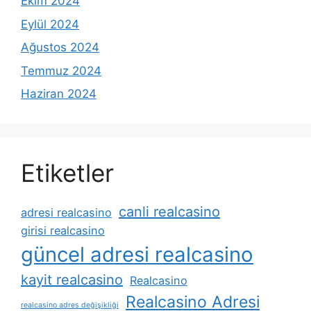
Ekim 2024
Eylül 2024
Ağustos 2024
Temmuz 2024
Haziran 2024
Etiketler
canli realcasino
adresi realcasino
girisi realcasino
güncel adresi realcasino
kayit realcasino
Realcasino
Realcasino Adresi
realcasino adres değişikliği