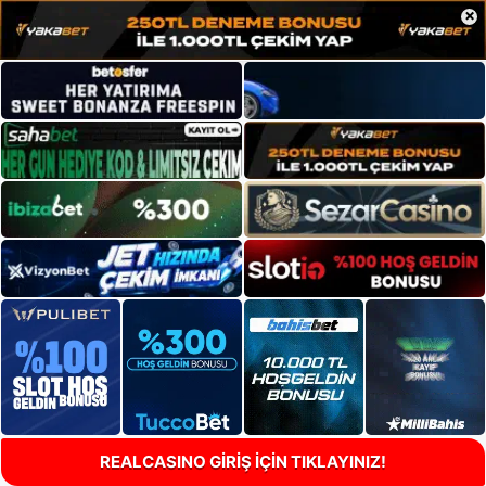
×
REALCASINO GİRİŞ İÇİN TIKLAYINIZ!