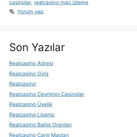
casinolar
,
realcasino maç izleme
Yorum yap
Son Yazılar
Realcasino Adresi
Realcasino Giriş
Realcasino
Realcasino Çevrimiçi Casinolar
Realcasino Üyelik
Realcasino Lisansı
Realcasino Bahis Oranları
Realcasino Canlı Maçları