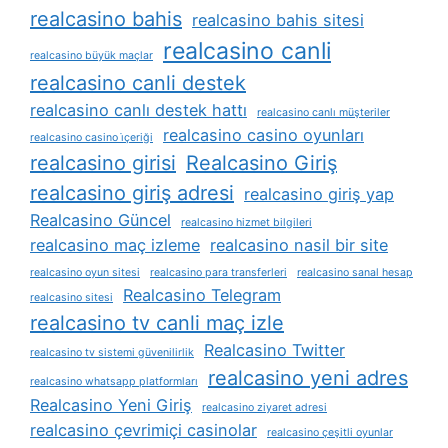
realcasino bahis
realcasino bahis sitesi
realcasino canli
realcasino büyük maçlar
realcasino canli destek
realcasino canlı destek hattı
realcasino canlı müşteriler
realcasino casino oyunları
realcasino casino i̇çeriği
realcasino girisi
Realcasino Giriş
realcasino giriş adresi
realcasino giriş yap
Realcasino Güncel
realcasino hizmet bilgileri
realcasino maç izleme
realcasino nasil bir site
realcasino oyun sitesi
realcasino para transferleri
realcasino sanal hesap
Realcasino Telegram
realcasino sitesi
realcasino tv canli maç izle
Realcasino Twitter
realcasino tv sistemi güvenilirlik
realcasino yeni adres
realcasino whatsapp platformları
Realcasino Yeni Giriş
realcasino ziyaret adresi
realcasino çevrimiçi casinolar
realcasino çeşitli oyunlar