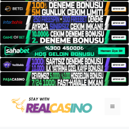
İçeriğe
atla
Menü