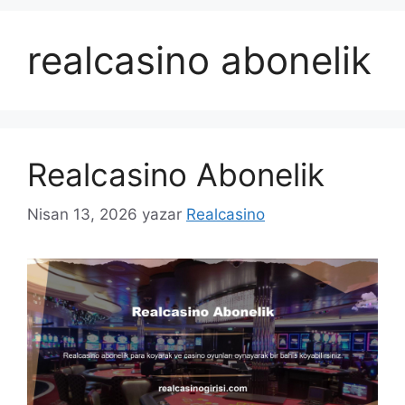
realcasino abonelik
Realcasino Abonelik
Nisan 13, 2026
yazar
Realcasino