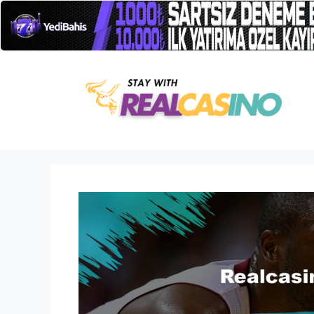
İçeriğe
atla