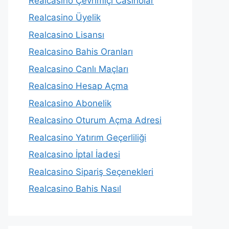
Realcasino Çevrimiçi Casinolar
Realcasino Üyelik
Realcasino Lisansı
Realcasino Bahis Oranları
Realcasino Canlı Maçları
Realcasino Hesap Açma
Realcasino Abonelik
Realcasino Oturum Açma Adresi
Realcasino Yatırım Geçerliliği
Realcasino İptal İadesi
Realcasino Sipariş Seçenekleri
Realcasino Bahis Nasıl