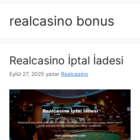
realcasino bonus
Realcasino İptal İadesi
Eylül 27, 2025
yazar
Realcasino