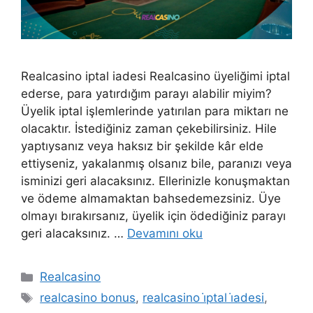
Realcasino iptal iadesi Realcasino üyeliğimi iptal
ederse, para yatırdığım parayı alabilir miyim?
Üyelik iptal işlemlerinde yatırılan para miktarı ne
olacaktır. İstediğiniz zaman çekebilirsiniz. Hile
yaptıysanız veya haksız bir şekilde kâr elde
ettiyseniz, yakalanmış olsanız bile, paranızı veya
isminizi geri alacaksınız. Ellerinizle konuşmaktan
ve ödeme almamaktan bahsedemezsiniz. Üye
olmayı bırakırsanız, üyelik için ödediğiniz parayı
geri alacaksınız. …
Devamını oku
Kategoriler
Realcasino
Etiketler
realcasino bonus
,
realcasino i̇ptal i̇adesi
,