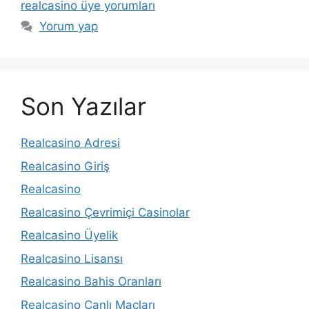
realcasino üye yorumları
Yorum yap
Son Yazılar
Realcasino Adresi
Realcasino Giriş
Realcasino
Realcasino Çevrimiçi Casinolar
Realcasino Üyelik
Realcasino Lisansı
Realcasino Bahis Oranları
Realcasino Canlı Maçları