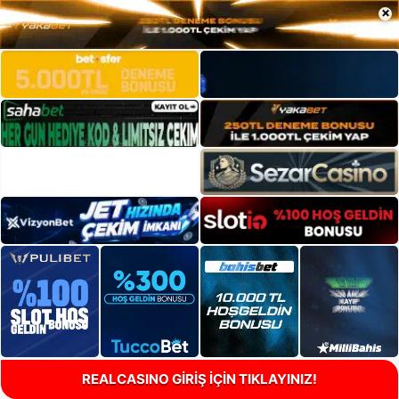
×
REALCASINO GİRİŞ İÇİN TIKLAYINIZ!