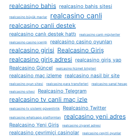
realcasino bahis
realcasino bahis sitesi
realcasino canli
realcasino büyük maçlar
realcasino canli destek
realcasino canlı destek hattı
realcasino canlı müşteriler
realcasino casino oyunları
realcasino casino i̇çeriği
realcasino girisi
Realcasino Giriş
realcasino giriş adresi
realcasino giriş yap
Realcasino Güncel
realcasino hizmet bilgileri
realcasino maç izleme
realcasino nasil bir site
realcasino oyun sitesi
realcasino para transferleri
realcasino sanal hesap
Realcasino Telegram
realcasino sitesi
realcasino tv canli maç izle
Realcasino Twitter
realcasino tv sistemi güvenilirlik
realcasino yeni adres
realcasino whatsapp platformları
Realcasino Yeni Giriş
realcasino ziyaret adresi
realcasino çevrimiçi casinolar
realcasino çeşitli oyunlar