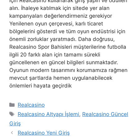
için Realcasino kullanarak giriş yapın ve ödülleri
alın. İhaleye katılmak için sitede yer alan
kampanyaları değerlendirmeniz gerekiyor
Yenilenen oyun çerçevesi, karlı ticaret
bölgelerini gösterdi ve tüm oyun endüstrisi için
önemli zorluklar yaratmadı. Daha doğrusu,
Realcasino Spor Bahisleri müşterilerine futbolla
ilgili 20 farklı alan için tamamı sürekli
güncellenen en güncel bilgileri sunmaktadır.
Oyunun modern tasarımını korumamıza rağmen
mevcut şartlarda hemen uygulanabilecek
önlemleri hayata geçirdik
Kategoriler
Realcasino
Etiketler
Realcasino Altyapı İşlemi
,
Realcasino Güncel
Giriş
Realcasino Yeni Giriş