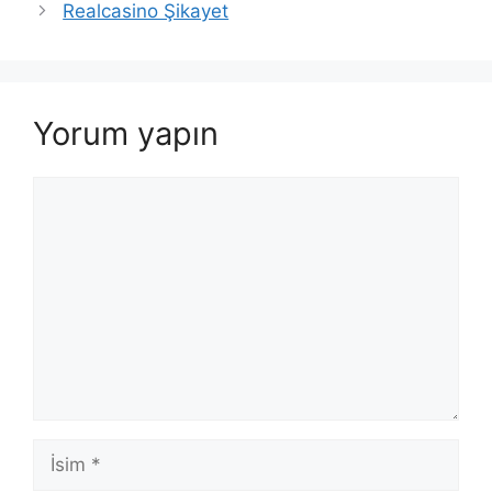
Realcasino Şikayet
Yorum yapın
Yorum
İsim