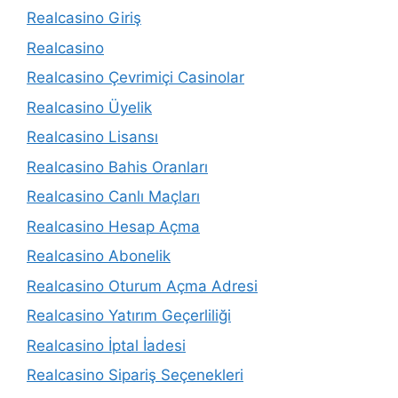
Realcasino Giriş
Realcasino
Realcasino Çevrimiçi Casinolar
Realcasino Üyelik
Realcasino Lisansı
Realcasino Bahis Oranları
Realcasino Canlı Maçları
Realcasino Hesap Açma
Realcasino Abonelik
Realcasino Oturum Açma Adresi
Realcasino Yatırım Geçerliliği
Realcasino İptal İadesi
Realcasino Sipariş Seçenekleri