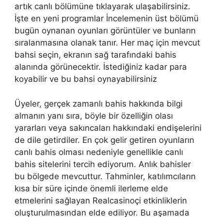
artık canlı bölümüne tıklayarak ulaşabilirsiniz.
İşte en yeni programlar İncelemenin üst bölümü
bugün oynanan oyunları görüntüler ve bunların
sıralanmasına olanak tanır. Her maç için mevcut
bahsi seçin, ekranın sağ tarafındaki bahis
alanında görünecektir. İstediğiniz kadar para
koyabilir ve bu bahsi oynayabilirsiniz
Üyeler, gerçek zamanlı bahis hakkında bilgi
almanın yanı sıra, böyle bir özelliğin olası
yararları veya sakıncaları hakkındaki endişelerini
de dile getirdiler. En çok gelir getiren oyunların
canlı bahis olması nedeniyle genellikle canlı
bahis sitelerini tercih ediyorum. Anlık bahisler
bu bölgede mevcuttur. Tahminler, katılımcıların
kısa bir süre içinde önemli ilerleme elde
etmelerini sağlayan Realcasinoçi etkinliklerin
oluşturulmasından elde ediliyor. Bu aşamada