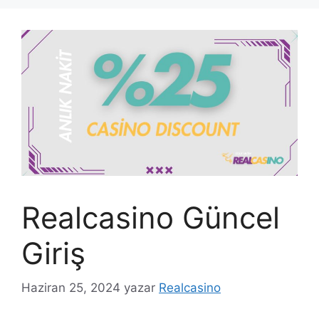
Realcasino Güncel
Giriş
Haziran 25, 2024
yazar
Realcasino