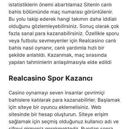
istatistiklerin önemi abartılamaz Sitenin canlı
bahis bölümünde maç numarası görüntülenir.
Bu yolu takip ederek hangi takımın daha iddialı
olduğunu gözlemleyebilirsiniz. Sonuç olarak çok
fazla sanal para kazanabilirsiniz. Özellikle sporu
veya futbolu sevmeyenler için Realcasino canlı
bahis nasıl oynanır, canlı yardımla hızlı bir
şekilde anlatıldı. Kazanmak, maç sırasında
yapılan tahminlerin anlaşılmasıyla elde edildi
Realcasino Spor Kazancı
Casino oynamayı seven insanlar çevrimiçi
bahislere katılarak para kazanabilirler. Başlamak
için siteye bir oyuncu eklemelisiniz. Web
sitesinde bir hesap oluşturun. Siteye erişim
sağlamak için seçmiş olduğunuz kullanıcı adı ve
şifreyi girmeniz gerekmektedir. Bundan sonra