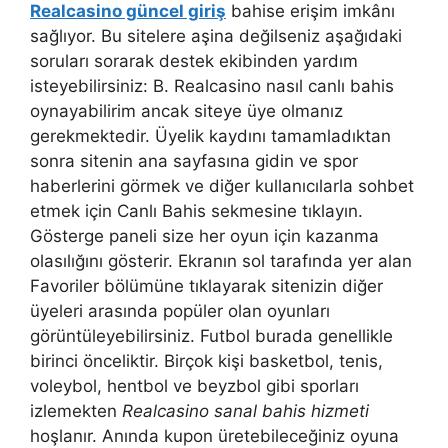
Realcasino güncel giriş
bahise erişim imkânı
sağlıyor. Bu sitelere aşina değilseniz aşağıdaki
soruları sorarak destek ekibinden yardım
isteyebilirsiniz: B. Realcasino nasıl canlı bahis
oynayabilirim ancak siteye üye olmanız
gerekmektedir. Üyelik kaydını tamamladıktan
sonra sitenin ana sayfasına gidin ve spor
haberlerini görmek ve diğer kullanıcılarla sohbet
etmek için Canlı Bahis sekmesine tıklayın.
Gösterge paneli size her oyun için kazanma
olasılığını gösterir. Ekranın sol tarafında yer alan
Favoriler bölümüne tıklayarak sitenizin diğer
üyeleri arasında popüler olan oyunları
görüntüleyebilirsiniz. Futbol burada genellikle
birinci önceliktir. Birçok kişi basketbol, tenis,
voleybol, hentbol ve beyzbol gibi sporları
izlemekten
Realcasino sanal bahis hizmeti
hoşlanır. Anında kupon üretebileceğiniz oyuna