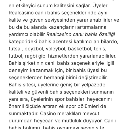
en etkileyici sunum kalitesini sağlar. Üyeler
Realcasino canlı bahis seçeneklerinde aynı
kalite ve güven seviyesinden yararlanabilirler ve
bu da bu alanda kazançlarını artırmalarına
yardımcı olabilir
Realcasino canlı bahis özelliği
kategorideki bahis acentesi katılımcıları bilardo,
futsal, beyzbol, voleybol, basketbol, tenis,
futbol, ragbi gibi hizmetlerden yararlanabilirler.
Bahis şirketinin canlı bahis seçenekleriyle ilgili
deneyim kazanmak için, bir bahis üyesi bu
seçeneklerden herhangi birini değiştirebilir.
Bahis sitesi, üyelerine geniş bir yelpazede
kaliteli ve güvenli bahis seçenekleri sunmanın
yanı sıra, üyelerinin spor bahisleri heyecanını
önemli ölçüde artıran ek spor bölümleri de
sunmaktadır. Casino meraklıları mevcut
durumdan heyecan ve mutluluk duyuyor. Canlı
bahis bölümü, bahis oynamayı seven site