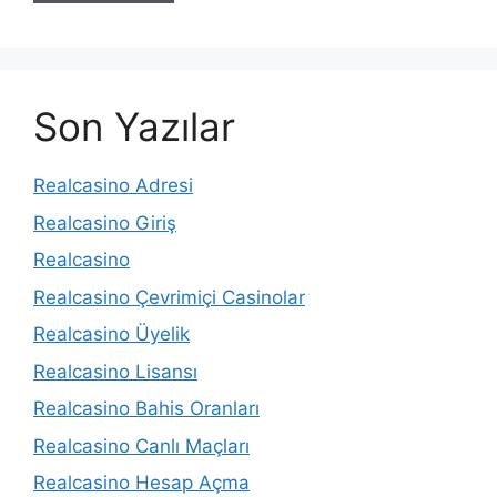
Son Yazılar
Realcasino Adresi
Realcasino Giriş
Realcasino
Realcasino Çevrimiçi Casinolar
Realcasino Üyelik
Realcasino Lisansı
Realcasino Bahis Oranları
Realcasino Canlı Maçları
Realcasino Hesap Açma