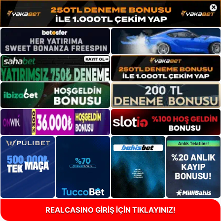
×
REALCASINO GİRİŞ İÇİN TIKLAYINIZ!