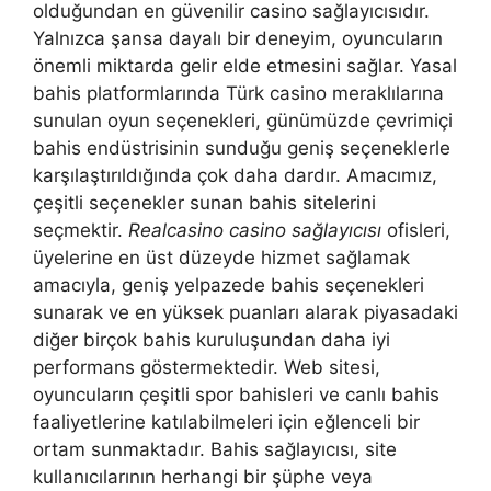
olduğundan en güvenilir casino sağlayıcısıdır.
Yalnızca şansa dayalı bir deneyim, oyuncuların
önemli miktarda gelir elde etmesini sağlar. Yasal
bahis platformlarında Türk casino meraklılarına
sunulan oyun seçenekleri, günümüzde çevrimiçi
bahis endüstrisinin sunduğu geniş seçeneklerle
karşılaştırıldığında çok daha dardır. Amacımız,
çeşitli seçenekler sunan bahis sitelerini
seçmektir.
Realcasino casino sağlayıcısı
ofisleri,
üyelerine en üst düzeyde hizmet sağlamak
amacıyla, geniş yelpazede bahis seçenekleri
sunarak ve en yüksek puanları alarak piyasadaki
diğer birçok bahis kuruluşundan daha iyi
performans göstermektedir. Web sitesi,
oyuncuların çeşitli spor bahisleri ve canlı bahis
faaliyetlerine katılabilmeleri için eğlenceli bir
ortam sunmaktadır. Bahis sağlayıcısı, site
kullanıcılarının herhangi bir şüphe veya