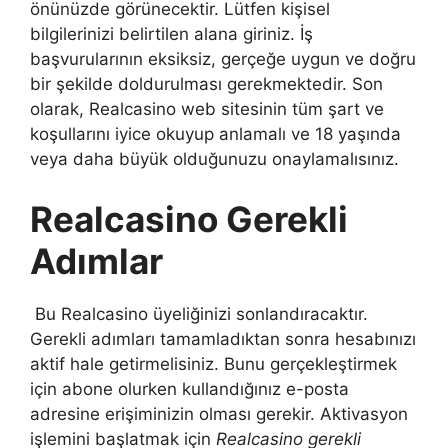
önünüzde görünecektir. Lütfen kişisel
bilgilerinizi belirtilen alana giriniz. İş
başvurularının eksiksiz, gerçeğe uygun ve doğru
bir şekilde doldurulması gerekmektedir. Son
olarak, Realcasino web sitesinin tüm şart ve
koşullarını iyice okuyup anlamalı ve 18 yaşında
veya daha büyük olduğunuzu onaylamalısınız.
Realcasino Gerekli
Adımlar
Bu Realcasino üyeliğinizi sonlandıracaktır.
Gerekli adımları tamamladıktan sonra hesabınızı
aktif hale getirmelisiniz. Bunu gerçekleştirmek
için abone olurken kullandığınız e-posta
adresine erişiminizin olması gerekir. Aktivasyon
işlemini başlatmak için
Realcasino gerekli