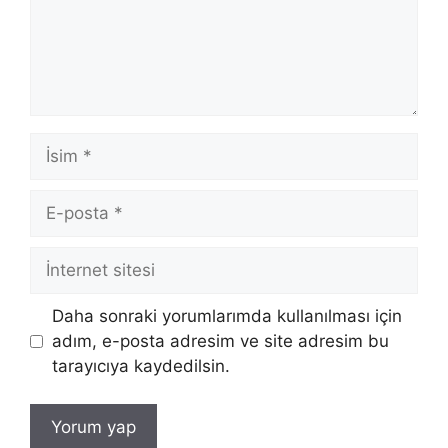
İsim
E-
posta
İnternet
sitesi
Daha sonraki yorumlarımda kullanılması için
adım, e-posta adresim ve site adresim bu
tarayıcıya kaydedilsin.