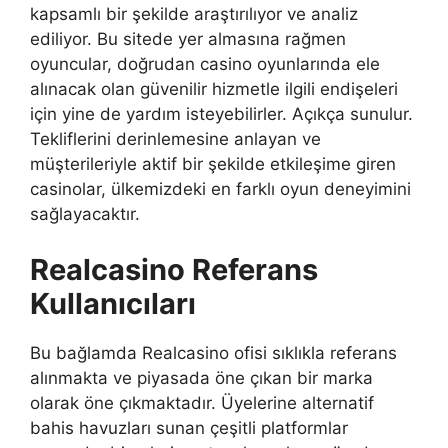
kapsamlı bir şekilde araştırılıyor ve analiz
ediliyor. Bu sitede yer almasına rağmen
oyuncular, doğrudan casino oyunlarında ele
alınacak olan güvenilir hizmetle ilgili endişeleri
için yine de yardım isteyebilirler. Açıkça sunulur.
Tekliflerini derinlemesine anlayan ve
müşterileriyle aktif bir şekilde etkileşime giren
casinolar, ülkemizdeki en farklı oyun deneyimini
sağlayacaktır.
Realcasino Referans
Kullanıcıları
Bu bağlamda Realcasino ofisi sıklıkla referans
alınmakta ve piyasada öne çıkan bir marka
olarak öne çıkmaktadır. Üyelerine alternatif
bahis havuzları sunan çeşitli platformlar