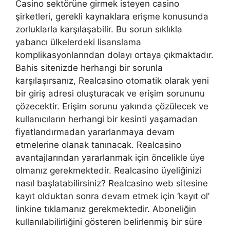
Casino sektörüne girmek isteyen casino
şirketleri, gerekli kaynaklara erişme konusunda
zorluklarla karşılaşabilir. Bu sorun sıklıkla
yabancı ülkelerdeki lisanslama
komplikasyonlarından dolayı ortaya çıkmaktadır.
Bahis sitenizde herhangi bir sorunla
karşılaşırsanız, Realcasino otomatik olarak yeni
bir giriş adresi oluşturacak ve erişim sorununu
çözecektir. Erişim sorunu yakında çözülecek ve
kullanıcıların herhangi bir kesinti yaşamadan
fiyatlandırmadan yararlanmaya devam
etmelerine olanak tanınacak. Realcasino
avantajlarından yararlanmak için öncelikle üye
olmanız gerekmektedir. Realcasino üyeliğinizi
nasıl başlatabilirsiniz? Realcasino web sitesine
kayıt olduktan sonra devam etmek için ‘kayıt ol’
linkine tıklamanız gerekmektedir. Aboneliğin
kullanılabilirliğini gösteren belirlenmiş bir süre