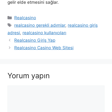
gelir elde etmesini sağlar.
Kategoriler
Realcasino
Etiketler
realcasino gerekli adımlar
,
realcasino giriş
adresi
,
realcasino kullanıcıları
Realcasino Giriş Yap
Realcasino Casino Web Sitesi
Yorum yapın
Yorum