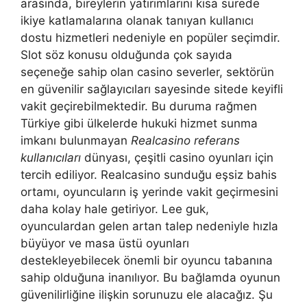
arasında, bireylerin yatırımlarını kısa sürede
ikiye katlamalarına olanak tanıyan kullanıcı
dostu hizmetleri nedeniyle en popüler seçimdir.
Slot söz konusu olduğunda çok sayıda
seçeneğe sahip olan casino severler, sektörün
en güvenilir sağlayıcıları sayesinde sitede keyifli
vakit geçirebilmektedir. Bu duruma rağmen
Türkiye gibi ülkelerde hukuki hizmet sunma
imkanı bulunmayan
Realcasino referans
kullanıcıları
dünyası, çeşitli casino oyunları için
tercih ediliyor. Realcasino sunduğu eşsiz bahis
ortamı, oyuncuların iş yerinde vakit geçirmesini
daha kolay hale getiriyor. Lee guk,
oyunculardan gelen artan talep nedeniyle hızla
büyüyor ve masa üstü oyunları
destekleyebilecek önemli bir oyuncu tabanına
sahip olduğuna inanılıyor. Bu bağlamda oyunun
güvenilirliğine ilişkin sorunuzu ele alacağız. Şu