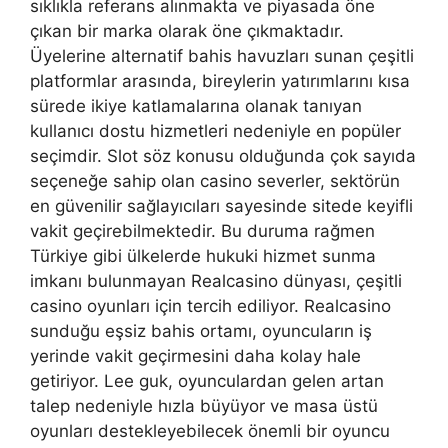
sıklıkla referans alınmakta ve piyasada öne
çıkan bir marka olarak öne çıkmaktadır.
Üyelerine alternatif bahis havuzları sunan çeşitli
platformlar arasında, bireylerin yatırımlarını kısa
sürede ikiye katlamalarına olanak tanıyan
kullanıcı dostu hizmetleri nedeniyle en popüler
seçimdir. Slot söz konusu olduğunda çok sayıda
seçeneğe sahip olan casino severler, sektörün
en güvenilir sağlayıcıları sayesinde sitede keyifli
vakit geçirebilmektedir. Bu duruma rağmen
Türkiye gibi ülkelerde hukuki hizmet sunma
imkanı bulunmayan Realcasino dünyası, çeşitli
casino oyunları için tercih ediliyor. Realcasino
sunduğu eşsiz bahis ortamı, oyuncuların iş
yerinde vakit geçirmesini daha kolay hale
getiriyor. Lee guk, oyunculardan gelen artan
talep nedeniyle hızla büyüyor ve masa üstü
oyunları destekleyebilecek önemli bir oyuncu