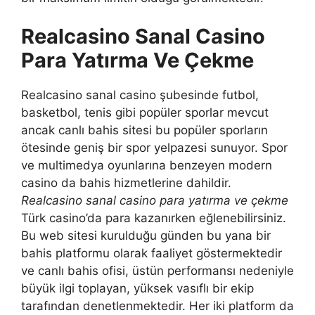
Realcasino Sanal Casino
Para Yatırma Ve Çekme
Realcasino sanal casino şubesinde futbol, ​​
basketbol, ​​tenis gibi popüler sporlar mevcut
ancak canlı bahis sitesi bu popüler sporların
ötesinde geniş bir spor yelpazesi sunuyor. Spor
ve multimedya oyunlarına benzeyen modern
casino da bahis hizmetlerine dahildir.
Realcasino sanal casino para yatırma ve çekme
Türk casino’da para kazanırken eğlenebilirsiniz.
Bu web sitesi kurulduğu günden bu yana bir
bahis platformu olarak faaliyet göstermektedir
ve canlı bahis ofisi, üstün performansı nedeniyle
büyük ilgi toplayan, yüksek vasıflı bir ekip
tarafından denetlenmektedir. Her iki platform da