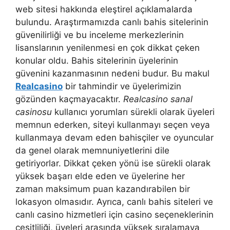
web sitesi hakkında eleştirel açıklamalarda
bulundu. Araştırmamızda canlı bahis sitelerinin
güvenilirliği ve bu inceleme merkezlerinin
lisanslarının yenilenmesi en çok dikkat çeken
konular oldu. Bahis sitelerinin üyelerinin
güvenini kazanmasının nedeni budur. Bu makul
Realcasino
bir tahmindir ve üyelerimizin
gözünden kaçmayacaktır.
Realcasino sanal
casinosu
kullanıcı yorumları sürekli olarak üyeleri
memnun ederken, siteyi kullanmayı seçen veya
kullanmaya devam eden bahisçiler ve oyuncular
da genel olarak memnuniyetlerini dile
getiriyorlar. Dikkat çeken yönü ise sürekli olarak
yüksek başarı elde eden ve üyelerine her
zaman maksimum puan kazandırabilen bir
lokasyon olmasıdır. Ayrıca, canlı bahis siteleri ve
canlı casino hizmetleri için casino seçeneklerinin
çeşitliliği, üyeleri arasında yüksek sıralamaya