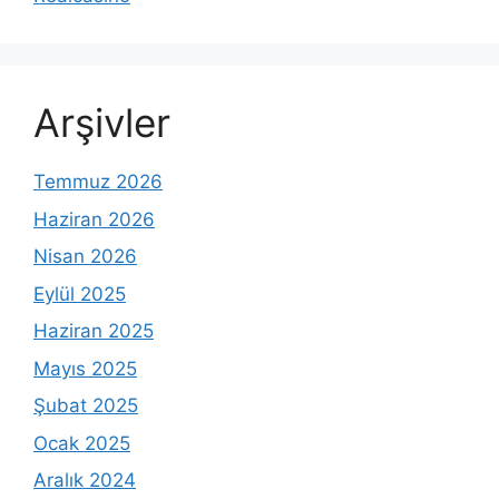
Arşivler
Temmuz 2026
Haziran 2026
Nisan 2026
Eylül 2025
Haziran 2025
Mayıs 2025
Şubat 2025
Ocak 2025
Aralık 2024