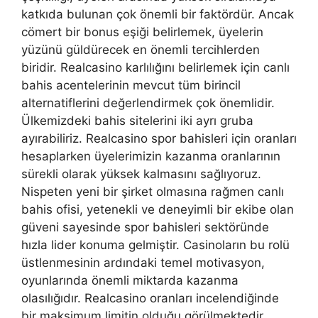
katkıda bulunan çok önemli bir faktördür. Ancak
cömert bir bonus eşiği belirlemek, üyelerin
yüzünü güldürecek en önemli tercihlerden
biridir. Realcasino karlılığını belirlemek için canlı
bahis acentelerinin mevcut tüm birincil
alternatiflerini değerlendirmek çok önemlidir.
Ülkemizdeki bahis sitelerini iki ayrı gruba
ayırabiliriz. Realcasino spor bahisleri için oranları
hesaplarken üyelerimizin kazanma oranlarının
sürekli olarak yüksek kalmasını sağlıyoruz.
Nispeten yeni bir şirket olmasına rağmen canlı
bahis ofisi, yetenekli ve deneyimli bir ekibe olan
güveni sayesinde spor bahisleri sektöründe
hızla lider konuma gelmiştir. Casinoların bu rolü
üstlenmesinin ardındaki temel motivasyon,
oyunlarında önemli miktarda kazanma
olasılığıdır. Realcasino oranları incelendiğinde
bir maksimum limitin olduğu görülmektedir.