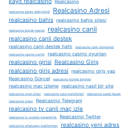
kayit realcasino
Realcasino
Realcasino Adresi
realcasino adres değişikliği
realcasino bahis
realcasino bahis sitesi
realcasino canli
realcasino büyük maçlar
realcasino canli destek
realcasino canlı destek hattı
realcasino canlı müşteriler
realcasino casino oyunları
realcasino casino i̇çeriği
realcasino girisi
Realcasino Giriş
realcasino giriş adresi
realcasino giriş yap
Realcasino Güncel
realcasino hizmet bilgileri
realcasino maç izleme
realcasino nasil bir site
realcasino oyun sitesi
realcasino para transferleri
realcasino sanal hesap
Realcasino Telegram
realcasino sitesi
realcasino tv canli maç izle
Realcasino Twitter
realcasino tv sistemi güvenilirlik
realcasino yeni adres
realcasino whatsapp platformları