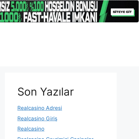
Son Yazılar
Realcasino Adresi
Realcasino Giriş
Realcasino