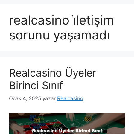
realcasino i̇letişim
sorunu yaşamadı
Realcasino Üyeler
Birinci Sınıf
Ocak 4, 2025
yazar
Realcasino