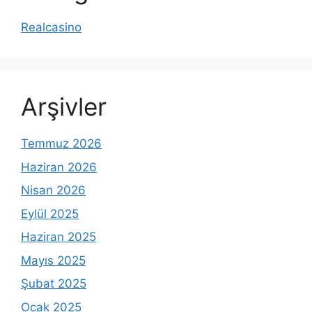
Realcasino
Arşivler
Temmuz 2026
Haziran 2026
Nisan 2026
Eylül 2025
Haziran 2025
Mayıs 2025
Şubat 2025
Ocak 2025