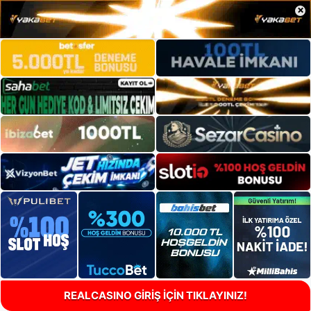
×
REALCASINO GİRİŞ İÇİN TIKLAYINIZ!