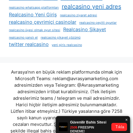
realcasino yeni adres
realcasino whatsapp platformları
Realcasino Yeni Giriş
realcasino ziyaret adresi
realcasino çevrimiçi casinolar
realcasino çeşitli oyunlar
Realcasino Şikayet
realcasino üyesi olmak oyun sitesi
realcasino şanslı el
realcasino şikayet çözümü
twitter realcasino
yeni giris realcasino
Avrasya'nın en büyük reklam platformunda olmak için
Microsoft Teams:
reklam@avrasyamarketing.com
adresimizden veya Telegram: @Avrasyamarketing
adresimizden irtibat kurabilirsiniz. (Tek iletişim
adreslerimiz teams / telegram ve mail adresimizdir.
Harici hiçbir iletişim adresimiz bulunmamaktadır.
Lütfen itibar etmeyiniz.) Türkiye yasalarına göre 7258
sayılı kanun uyarınca yasa dışı bahis oynamanın
cezaları mevcuttur. Şu an bulunduğunuz site hiç bir
şekilde illegal bahis oyunları oynatmıyor ve oynamaya