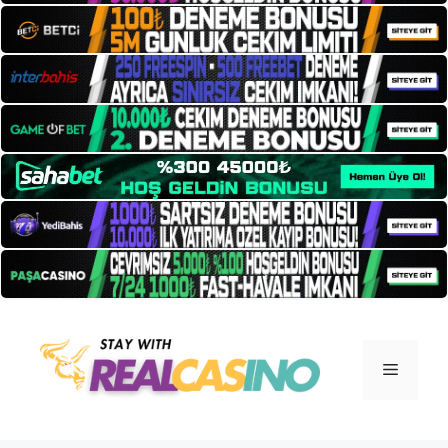
İçeriğe
atla
Menü