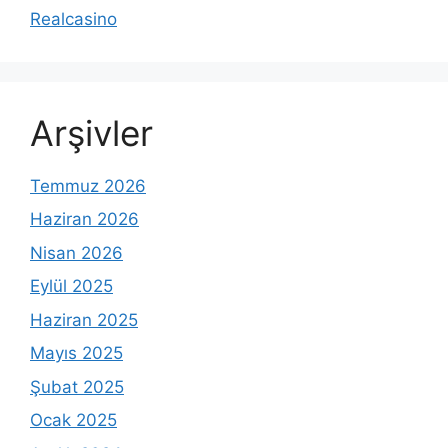
Realcasino
Arşivler
Temmuz 2026
Haziran 2026
Nisan 2026
Eylül 2025
Haziran 2025
Mayıs 2025
Şubat 2025
Ocak 2025