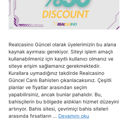
Realcasino Güncel olarak üyelerimizin bu alana
kaynak ayırması gerekiyor. Siteyi işlem amaçlı
kullanabilmeniz için kayıtlı kullanıcı olmanız ve
siteye erişim sağlamanız gerekmektedir.
Kurallara uymadığınız takdirde Realcasino
Güncel Canlı Bahisten çıkarılacaksınız. Çeşitli
planlar ve fiyatlar arasından seçim
yapabilirsiniz, ancak bunlar pahalıdır. Bu,
bahisçilerin bu bölgede aldıkları hizmet düzeyini
artırıyor. Bahis sitesi, çevrimiçi bahis siteleri
arasında fırsatların …
Devamını oku