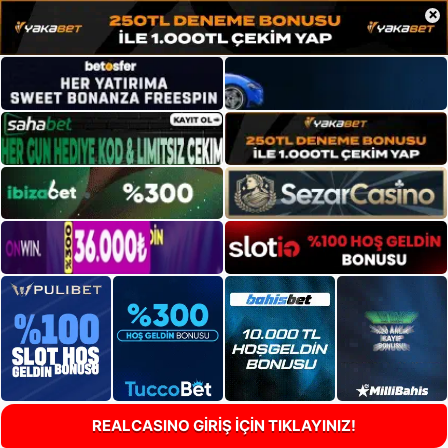
×
REALCASINO GİRİŞ İÇİN TIKLAYINIZ!