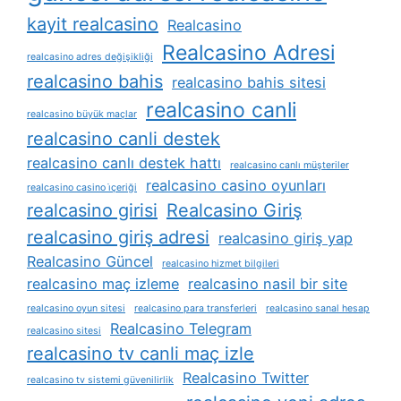
kayit realcasino
Realcasino
Realcasino Adresi
realcasino adres değişikliği
realcasino bahis
realcasino bahis sitesi
realcasino canli
realcasino büyük maçlar
realcasino canli destek
realcasino canlı destek hattı
realcasino canlı müşteriler
realcasino casino oyunları
realcasino casino i̇çeriği
realcasino girisi
Realcasino Giriş
realcasino giriş adresi
realcasino giriş yap
Realcasino Güncel
realcasino hizmet bilgileri
realcasino maç izleme
realcasino nasil bir site
realcasino oyun sitesi
realcasino para transferleri
realcasino sanal hesap
Realcasino Telegram
realcasino sitesi
realcasino tv canli maç izle
Realcasino Twitter
realcasino tv sistemi güvenilirlik