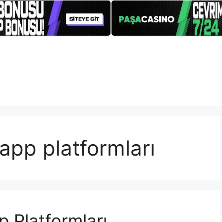
app platformları
 Platformları