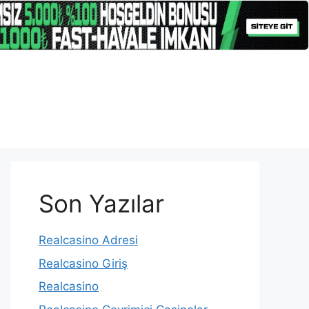
Son Yazılar
Realcasino Adresi
Realcasino Giriş
Realcasino