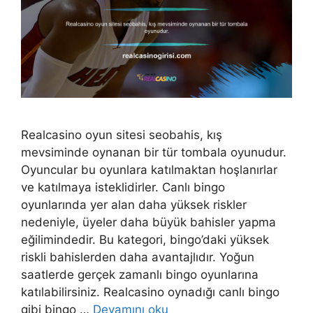
Realcasino oyun sitesi seobahis, kış
mevsiminde oynanan bir tür tombala oyunudur.
Oyuncular bu oyunlara katılmaktan hoşlanırlar
ve katılmaya isteklidirler. Canlı bingo
oyunlarında yer alan daha yüksek riskler
nedeniyle, üyeler daha büyük bahisler yapma
eğilimindedir. Bu kategori, bingo’daki yüksek
riskli bahislerden daha avantajlıdır. Yoğun
saatlerde gerçek zamanlı bingo oyunlarına
katılabilirsiniz. Realcasino oynadığı canlı bingo
gibi bingo …
Devamını oku