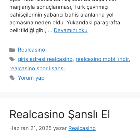
marjlarıyla sonuçlanması, Türk çevrimiçi
bahisçilerinin yabancı bahis alanlarına yol
açmasına neden oldu. Yukarıdaki paragrafta
belirtildiği gibi, …
Devamını oku
Kategoriler
Realcasino
Etiketler
giris adresi realcasino
,
realcasino mobil i̇ndir
,
realcasino spor lisansı
Yorum yap
Realcasino Şanslı El
Haziran 21, 2025
yazar
Realcasino