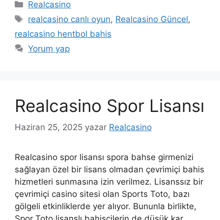
Kategoriler
Realcasino
Etiketler
realcasino canlı oyun
,
Realcasino Güncel
,
realcasino hentbol bahis
Yorum yap
Realcasino Spor Lisansı
Haziran 25, 2025
yazar
Realcasino
Realcasino spor lisansı spora bahse girmenizi
sağlayan özel bir lisans olmadan çevrimiçi bahis
hizmetleri sunmasına izin verilmez. Lisanssız bir
çevrimiçi casino sitesi olan Sports Toto, bazı
gölgeli etkinliklerde yer alıyor. Bununla birlikte,
Spor Toto lisanslı bahisçilerin de düşük kar