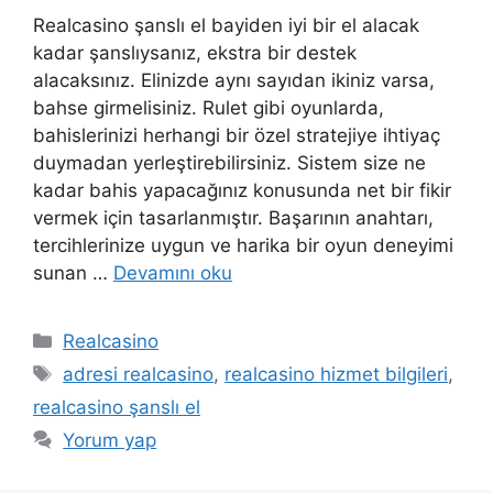
Realcasino şanslı el bayiden iyi bir el alacak
kadar şanslıysanız, ekstra bir destek
alacaksınız. Elinizde aynı sayıdan ikiniz varsa,
bahse girmelisiniz. Rulet gibi oyunlarda,
bahislerinizi herhangi bir özel stratejiye ihtiyaç
duymadan yerleştirebilirsiniz. Sistem size ne
kadar bahis yapacağınız konusunda net bir fikir
vermek için tasarlanmıştır. Başarının anahtarı,
tercihlerinize uygun ve harika bir oyun deneyimi
sunan …
Devamını oku
Kategoriler
Realcasino
Etiketler
adresi realcasino
,
realcasino hizmet bilgileri
,
realcasino şanslı el
Yorum yap