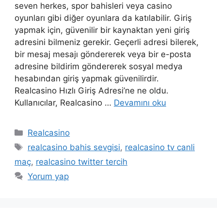
seven herkes, spor bahisleri veya casino
oyunları gibi diğer oyunlara da katılabilir. Giriş
yapmak için, güvenilir bir kaynaktan yeni giriş
adresini bilmeniz gerekir. Geçerli adresi bilerek,
bir mesaj mesajı göndererek veya bir e-posta
adresine bildirim göndererek sosyal medya
hesabından giriş yapmak güvenilirdir.
Realcasino Hızlı Giriş Adresi’ne ne oldu.
Kullanıcılar, Realcasino …
Devamını oku
Kategoriler
Realcasino
Etiketler
realcasino bahis sevgisi
,
realcasino tv canli
maç
,
realcasino twitter tercih
Yorum yap