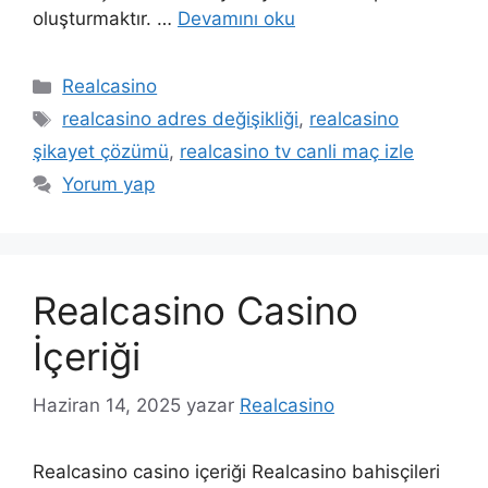
oluşturmaktır. …
Devamını oku
Kategoriler
Realcasino
Etiketler
realcasino adres değişikliği
,
realcasino
şikayet çözümü
,
realcasino tv canli maç izle
Yorum yap
Realcasino Casino
İçeriği
Haziran 14, 2025
yazar
Realcasino
Realcasino casino içeriği Realcasino bahisçileri