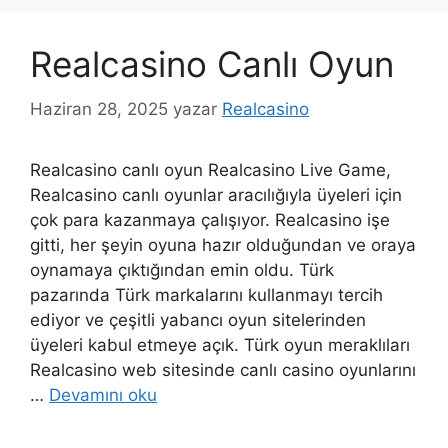
Realcasino Canlı Oyun
Haziran 28, 2025
yazar
Realcasino
Realcasino canlı oyun Realcasino Live Game,
Realcasino canlı oyunlar aracılığıyla üyeleri için
çok para kazanmaya çalışıyor. Realcasino işe
gitti, her şeyin oyuna hazır olduğundan ve oraya
oynamaya çıktığından emin oldu. Türk
pazarında Türk markalarını kullanmayı tercih
ediyor ve çeşitli yabancı oyun sitelerinden
üyeleri kabul etmeye açık. Türk oyun meraklıları
Realcasino web sitesinde canlı casino oyunlarını
…
Devamını oku