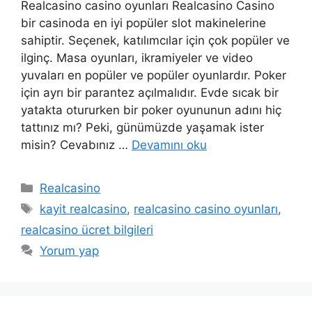
Realcasino casino oyunları Realcasino Casino
bir casinoda en iyi popüler slot makinelerine
sahiptir. Seçenek, katılımcılar için çok popüler ve
ilginç. Masa oyunları, ikramiyeler ve video
yuvaları en popüler ve popüler oyunlardır. Poker
için ayrı bir parantez açılmalıdır. Evde sıcak bir
yatakta otururken bir poker oyununun adını hiç
tattınız mı? Peki, günümüzde yaşamak ister
misin? Cevabınız …
Devamını oku
Kategoriler
Realcasino
Etiketler
kayit realcasino
,
realcasino casino oyunları
,
realcasino ücret bilgileri
Yorum yap