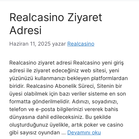
Realcasino Ziyaret
Adresi
Haziran 11, 2025
yazar
Realcasino
Realcasino ziyaret adresi Realcasino yeni giriş
adresi ile ziyaret edeceğiniz web sitesi, yeni
yüzünüzü kullanmanızı bekleyen platformlardan
biridir. Realcasino Abonelik Süreci, Sitenin bir
üyesi olabilmek için bazı veriler sisteme en son
formatta gönderilmelidir. Adınızı, soyadınızı,
telefon ve e-posta bilgilerinizi vererek bahis
dünyasına dahil edileceksiniz. Bu şekilde
oluşturduğunuz üyelikle, artık poker ve casino
gibi sayısız oyundan …
Devamını oku