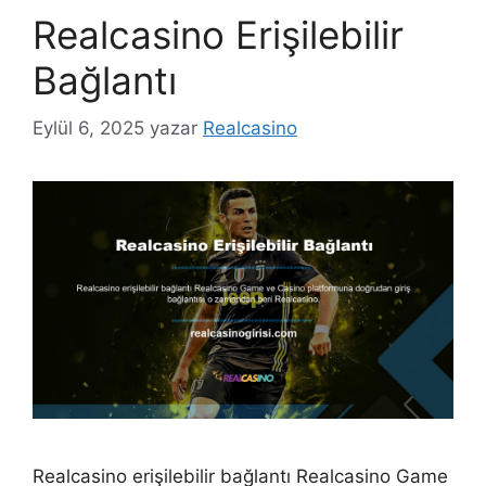
Realcasino Erişilebilir
Bağlantı
Eylül 6, 2025
yazar
Realcasino
Realcasino erişilebilir bağlantı Realcasino Game